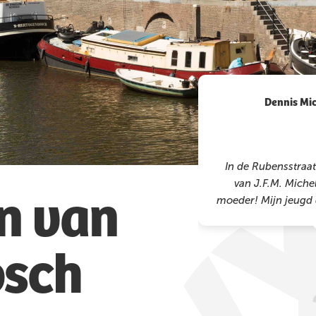
Dennis Mi
In de Rubensstraa
n van
van J.F.M. Michel
moeder! Mijn jeugd 
rechts. Zong ook no
osch
tot de baard in de
lagere agrarische s
de fiets. Vrij sn
bosarbeid op Sparre
te Vinkel voor he