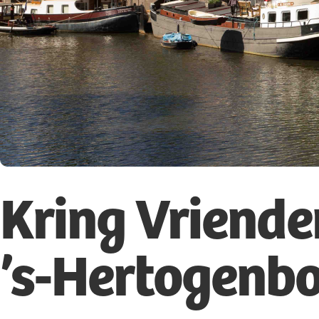
Kring Vriende
’s-Hertogenb