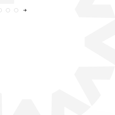
k bij de Schillenboer
84 op mijn eigen in een
gen.Bij de Heidemij,
 de eendenkooi bij de
anplant van Zwietenpark.
met Treesje Quekel, we
e Koningsweg. Daarna
en op Noord. We konden
rijgen…Na een cursus
erk in Ravenstein kreeg
endbureau werk bij de
en, bij de Stadskwekerij
erkzaamheden in de
n zes seizoenen. Heb
planten op het Oranje
notuin ! Daarna ook nog
ij de gemeente Vught,
 Drunen, uitzendwerk bij
en. Vandaaruit werd ik