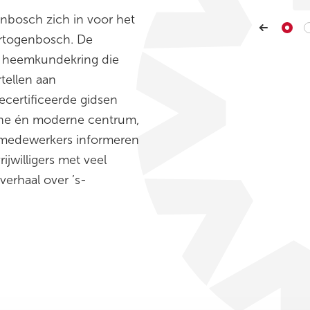
Vrijwilligerswer
enbosch zich in voor het
Rosmalen. Vanaf 19
van de bolwonin
ertogenbosch. De
opknapbeurt van
n heemkundekring die
Maaspoort, tevens a
tellen aan
In 1988 getrouwd 
ecertificeerde gidsen
woonde toen op d
che én moderne centrum,
naar de Tweede Har
geen kinderen k
emedewerkers informeren
boomkwekerij met w
ijwilligers met veel
ik via een uitz
verhaal over ’s-
gemeente plantsoen
op Deuteren, w
binnenstad, zo’
meegeholpen boom 
bastion en de Casi
twee seizoenen b
plantsoenwerk en in
de gemeente Heusd