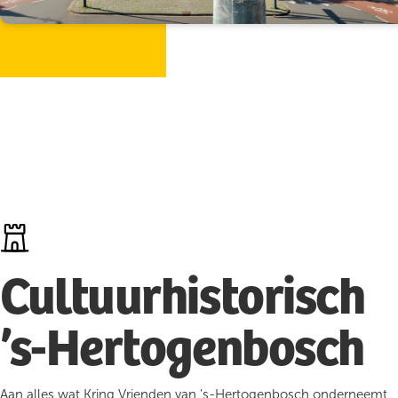
Cultuurhistorisch
’s-Hertogenbosch
Aan alles wat Kring Vrienden van 's-Hertogenbosch onderneemt