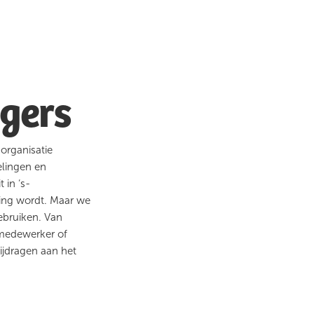
igers
 organisatie
elingen en
 in ‘s-
ing wordt. Maar we
gebruiken. Van
emedewerker of
bijdragen aan het