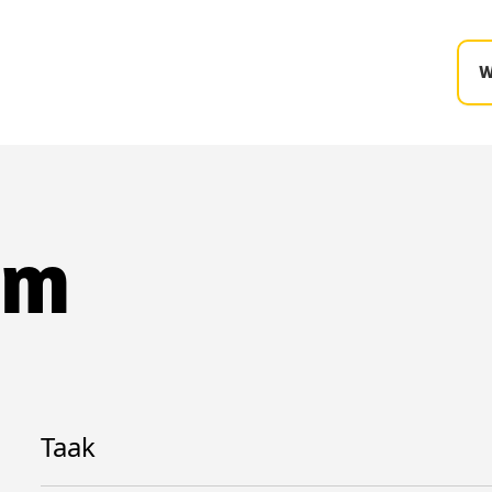
W
um
Taak