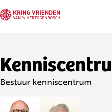
Kringvrienden
Kenniscentr
Bestuur kenniscentrum