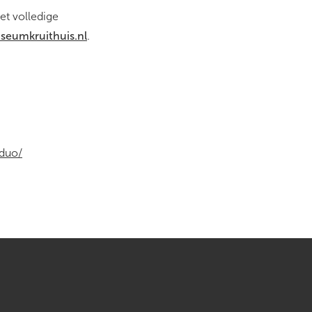
t volledige
eumkruithuis.nl
.
-duo/