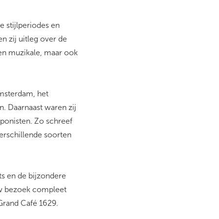
 stijlperiodes en
 zij uitleg over de
een muzikale, maar ook
Amsterdam, het
n. Daarnaast waren zij
onisten. Zo schreef
verschillende soorten
ts en de bijzondere
uw bezoek compleet
 Grand Café 1629.