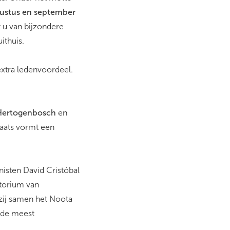
ugustus en september
 u van bijzondere
ithuis.
extra ledenvoordeel.
Hertogenbosch
en
aats vormt een
nisten David Cristóbal
atorium van
zij samen het Noota
 de meest