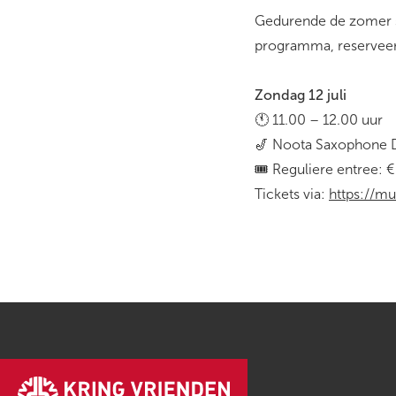
Gedurende de zomer s
programma, reserveer
Zondag 12 juli
🕚 11.00 – 12.00 uur
🎷 Noota Saxophone 
🎟️ Reguliere entree: €
Tickets via:
https://m