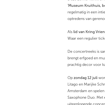
'Museum Kruithuis, 
regelmatig in een int
optredens van gerenom
Als
lid van Kring Vri
Waar een regulier tic
De concertreeks is s
brengt erfgoed en muz
prachtig decor voor 
Op
zondag 12 juli
wor
Litago en Marijke Sch
Amsterdam en spelen 
Saxophone Duo. Met ee
uiteenlopende concert