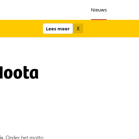
Nieuws
X
Lees meer
Noota
is
. Onder het motto