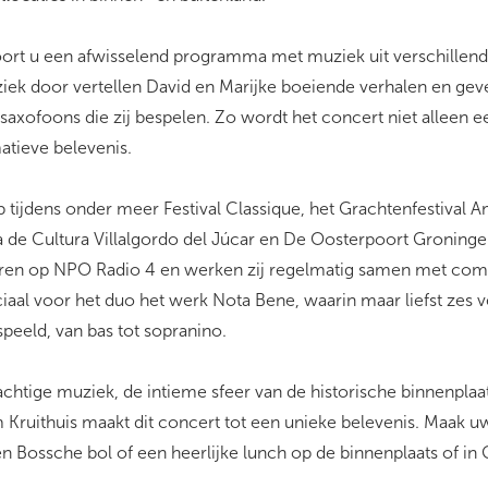
oort u een afwisselend programma met muziek uit verschillende
iek door vertellen David en Marijke boeiende verhalen en geven
 saxofoons die zij bespelen. Zo wordt het concert niet alleen 
atieve belevenis.
p tijdens onder meer Festival Classique, het Grachtenfestival 
a de Cultura Villalgordo del Júcar en De Oosterpoort Groninge
ren op NPO Radio 4 en werken zij regelmatig samen met comp
iaal voor het duo het werk Nota Bene, waarin maar liefst zes 
eeld, van bas tot sopranino.
chtige muziek, de intieme sfeer van de historische binnenplaa
Kruithuis maakt dit concert tot een unieke belevenis. Maak 
n Bossche bol of een heerlijke lunch op de binnenplaats of in