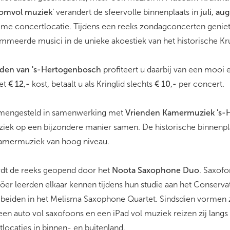
bomvol muziek'
verandert de sfeervolle binnenplaats in
juli, a
ieme concertlocatie. Tijdens een reeks zondagconcerten geniet
meerde musici in de unieke akoestiek van het historische Kru
enden van 's-Hertogenbosch
profiteert u daarbij van een mooi 
ket
€ 12,-
kost, betaalt u als Kringlid slechts
€ 10,-
per concert.
amengesteld in samenwerking met
Vrienden Kamermuziek 's-
iek op een bijzondere manier samen. De historische binnenpl
kamermuziek van hoog niveau.
dt de reeks geopend door het
Noota Saxophone Duo
. Saxofo
röer leerden elkaar kennen tijdens hun studie aan het Conserv
beiden in het Melisma Saxophone Quartet. Sindsdien vormen 
n auto vol saxofoons en een iPad vol muziek reizen zij langs
locaties in binnen- en buitenland.