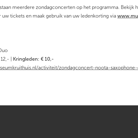
taan meerdere zondagconcerten op het programma. Bekijk he
 uw tickets en maak gebruik van uw ledenkorting via
www.mus
Duo
 12,- |
Kringleden: € 10,-
useumkruithuis.nl/activiteit/zondagconcert-noota-saxophone