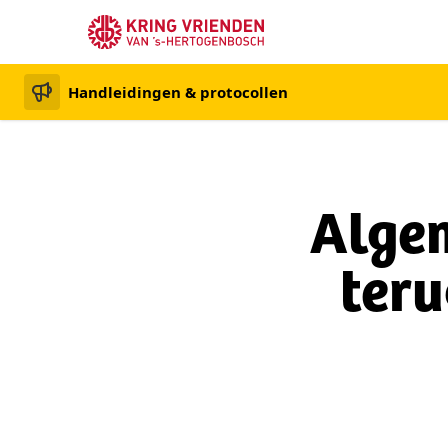
Handleidingen & protocollen
Alge
teru