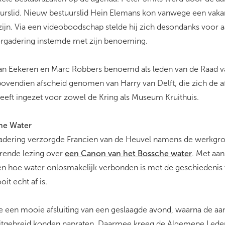
rslid. Nieuw bestuurslid Hein Elemans kon vanwege een vakant
zijn. Via een videoboodschap stelde hij zich desondanks voor 
gadering instemde met zijn benoeming.
an Eekeren en Marc Robbers benoemd als leden van de Raad va
ovendien afscheid genomen van Harry van Delft, die zich de a
eeft ingezet voor zowel de Kring als Museum Kruithuis.
he Water
gadering verzorgde Francien van de Heuvel namens de werkgr
rende lezing over
een Canon van het Bossche water
. Met aa
zien hoe water onlosmakelijk verbonden is met de geschiedenis 
t echt af is.
 een mooie afsluiting van een geslaagde avond, waarna de aa
 uitgebreid konden napraten. Daarmee kreeg de Algemene Lede