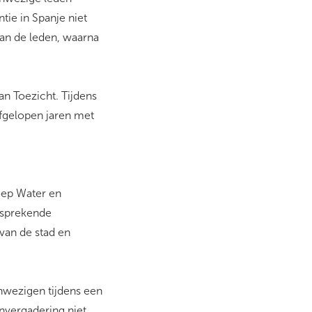
ie in Spanje niet
aan de leden, waarna
n Toezicht. Tijdens
fgelopen jaren met
oep Water en
nsprekende
van de stad en
nwezigen tijdens een
nvergadering niet