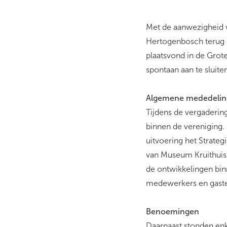
Met de aanwezigheid v
Hertogenbosch terug 
plaatsvond in de Grot
spontaan aan te sluite
Algemene mededeli
Tijdens de vergaderin
binnen de vereniging
uitvoering het Strateg
van Museum Kruithuis
de ontwikkelingen binn
medewerkers en gaste
Benoemingen
Daarnaast stonden en