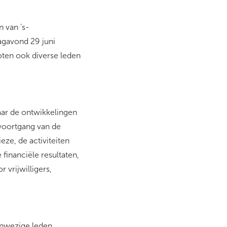
 van ’s-
gavond 29 juni
oten ook diverse leden
aar de ontwikkelingen
voortgang van de
eze, de activiteiten
inanciële resultaten,
 vrijwilligers,
anwezige leden