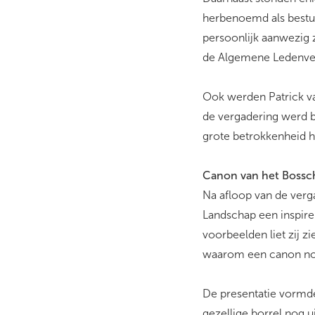
herbenoemd als bestuu
persoonlijk aanwezig 
de Algemene Ledenver
Ook werden Patrick v
de vergadering werd b
grote betrokkenheid h
Canon van het Bossc
Na afloop van de ver
Landschap een inspire
voorbeelden liet zij 
waarom een canon nooi
De presentatie vormde
gezellige borrel nog