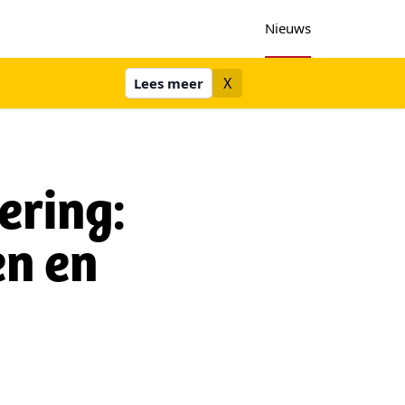
Nieuws
X
Lees meer
ring:
en en