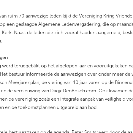
an ruim 70 aanwezige leden kijkt de Vereniging Kring Vrienden
op een geslaagde Algemene Ledenvergadering, die op maanda
e Kerk. Naast de leden die zich vooraf hadden aangemeld, besl
n.
ngen
g werd teruggeblikt op het afgelopen jaar en vooruitgekeken n
. Het bestuur informeerde de aanwezigen over onder meer de 
isch Meerjarenplan, de viering van 40 jaar varen op de Binnendi
 en de vernieuwing van DagjeDenBosch.com. Ook kwamen de f
en de vereniging zoals een integrale aanpak van veiligheid voor
n en de toekomstplannen uitgebreid aan bod.
kele bestuurszaken op de agenda. Peter Smits werd door de a