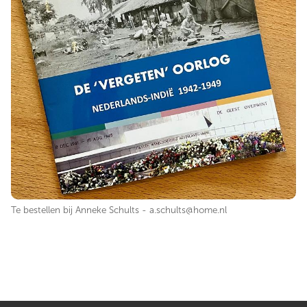
Te bestellen bij Anneke Schults - a.schults@home.nl