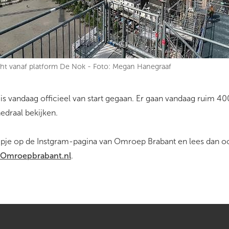
zicht vanaf platform De Nok - Foto: Megan Hanegraaf
 is vandaag officieel van start gegaan. Er gaan vandaag ruim 4
edraal bekijken.
mpje op de Instgram-pagina van Omroep Brabant en lees dan o
Omroepbrabant.nl
.