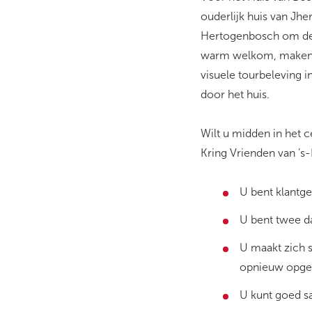
ouderlijk huis van Jhe
Hertogenbosch om de 
warm welkom, maken zi
visuele tourbeleving i
door het huis.
Wilt u midden in het 
Kring Vrienden van ’s
U bent klantge
U bent twee d
U maakt zich 
opnieuw opges
U kunt goed sa