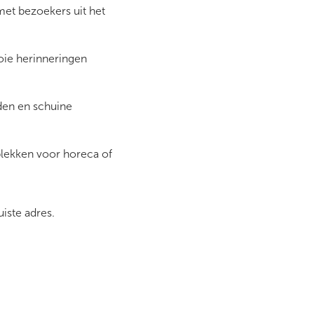
met bezoekers uit het
oie herinneringen
den en schuine
plekken voor horeca of
iste adres.