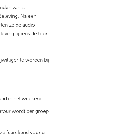
enden van ’s-
Beleving. Na een
rten ze de audio-
eving tijdens de tour
williger te worden bij
and in het weekend
atour wordt per groep
nzelfsprekend voor u