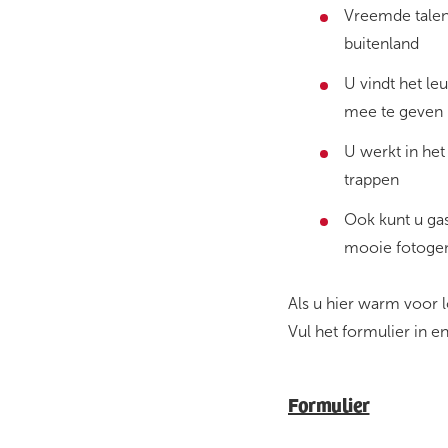
Vreemde talen 
buitenland
U vindt het le
mee te geven
U werkt in he
trappen
Ook kunt u gas
mooie fotogen
Als u hier warm voor l
Vul het formulier in e
Formulier