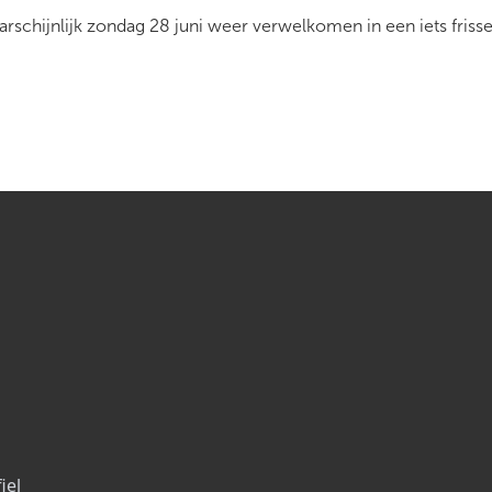
rschijnlijk zondag 28 juni weer verwelkomen in een iets friss
iel