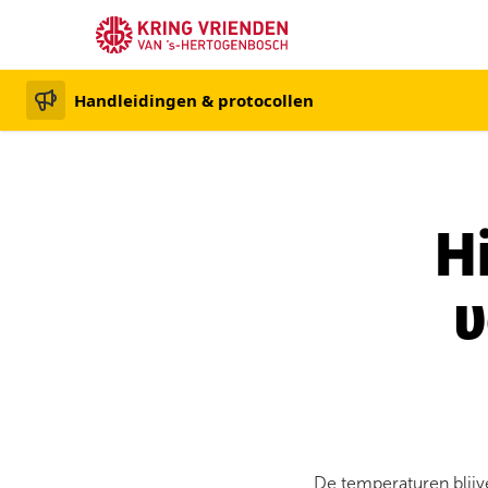
Handleidingen & protocollen
H
v
De temperaturen blijve