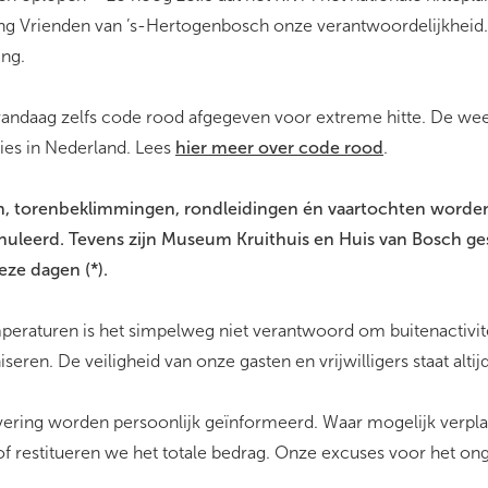
ing Vrienden van ’s-Hertogenbosch onze verantwoordelijkheid
ing.
vandaag zelfs code rood afgegeven voor extreme hitte. De we
cies in Nederland. Lees
hier meer over code rood
.
n, torenbeklimmingen, rondleidingen én vaartochten worden 
nnuleerd. Tevens zijn Museum Kruithuis en Huis van Bosch ge
e dagen (*).
mperaturen is het simpelweg niet verantwoord om buitenactivite
eren. De veiligheid van onze gasten en vrijwilligers staat altij
ering worden persoonlijk geïnformeerd. Waar mogelijk verplaa
of restitueren we het totale bedrag. Onze excuses voor het o