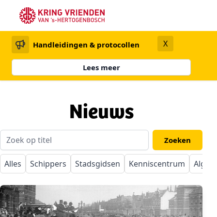
X
Handleidingen & protocollen
Lees meer
Nieuws
Alles
Schippers
Stadsgidsen
Kenniscentrum
Algem