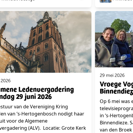
29 mei 2026
 2026
Vroege Vog
mene Ledenvergadering
Binnendie
dag 29 juni 2026
Op 6 mei was e
stuur van de Vereniging Kring
televisieprog
den van ’s-Hertogenbosch nodigt haar
in ’s-Hertoge
uit voor de Algemene
Binnendieze. 
ergadering (ALV). Locatie: Grote Kerk
van den Broek v