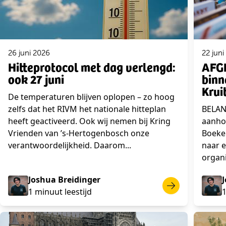
26 juni 2026
22 juni
Hitteprotocol met dag verlengd:
AFGE
ook 27 juni
binn
Krui
De temperaturen blijven oplopen – zo hoog
zelfs dat het RIVM het nationale hitteplan
BELAN
heeft geactiveerd. Ook wij nemen bij Kring
aanho
Vrienden van ’s-Hertogenbosch onze
Boeke
verantwoordelijkheid. Daarom...
naar 
organi
Joshua Breidinger
1 minuut leestijd
1