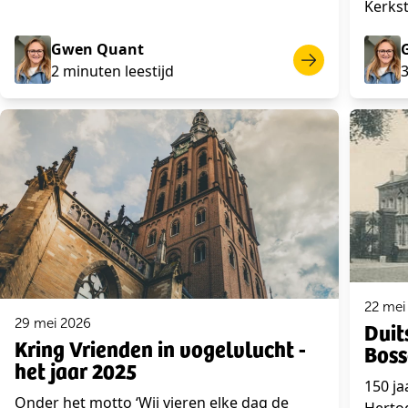
Kerkst
Gwen Quant
2 minuten leestijd
3
22 mei
29 mei 2026
Duit
Kring Vrienden in vogelvlucht -
Boss
het jaar 2025
150 ja
Onder het motto ‘Wij vieren elke dag de