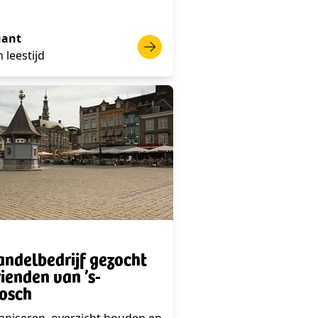
ant
 leestijd
ndelbedrijf gezocht
rienden van ’s-
osch