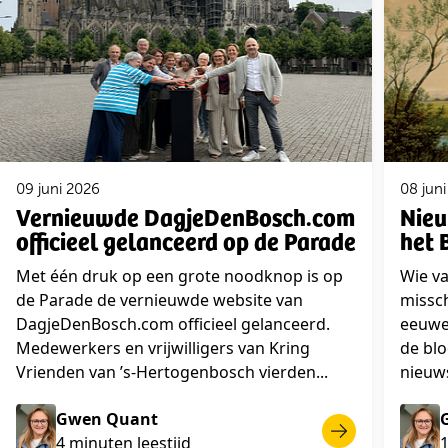
09 juni 2026
08 jun
Vernieuwde DagjeDenBosch.com
Nieu
officieel gelanceerd op de Parade
het 
Met één druk op een grote noodknop is op
Wie va
de Parade de vernieuwde website van
missch
DagjeDenBosch.com officieel gelanceerd.
eeuwen
Medewerkers en vrijwilligers van Kring
de blo
Vrienden van ’s-Hertogenbosch vierden...
nieuws
Gwen Quant
4 minuten leestijd
1