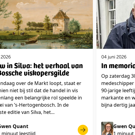
i 2026
04 juni 2026
w in Silva: het verhaal van
In memori
Bossche viskopersgilde
Op zaterdag 30
ndaag over de Markt loopt, staat er
medeschipper 
ien niet bij stil dat de handel in vis
90-jarige leeft
lang een belangrijke rol speelde in
markante en w
ei van ’s-Hertogenbosch. In de
bijna dertig ja
te editie van Silva, het...
Gwen Quant
Gwen Qu
 minuut leestijd
1 minuut 