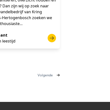
ganiseren, overzicht houden en
? Dan zijn wij op zoek naar
wandelbedrijf van Kring
’s-Hertogenbosch zoeken we
thousiaste...
ant
 leestijd
Volgende ›