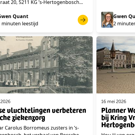
raat 20, 5211 KG ’s-Hertogenbosch...
Gwen Quant
Gwen Qu
 minuten leestijd
2 minuten
 2026
16 mei 2026
se vluchtelingen verbeteren
Planner Wa
che ziekenzorg
bij Kring V
Hertogenb
ar Carolus Borromeus zusters in ’s-