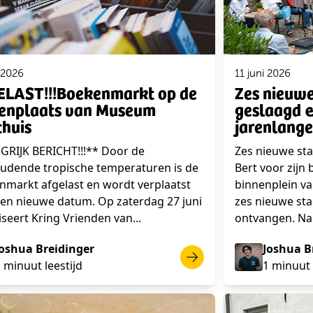
 2026
11 juni 2026
LAST!!!Boekenmarkt op de
Zes nieuwe
enplaats van Museum
geslaagd &
thuis
jarenlange
GRIJK BERICHT!!!** Door de
Zes nieuwe st
udende tropische temperaturen is de
Bert voor zijn 
nmarkt afgelast en wordt verplaatst
binnenplein v
een nieuwe datum. Op zaterdag 27 juni
zes nieuwe st
seert Kring Vrienden van...
ontvangen. Na 
Joshua Breidinger
Joshua B
 minuut leestijd
1 minuut 