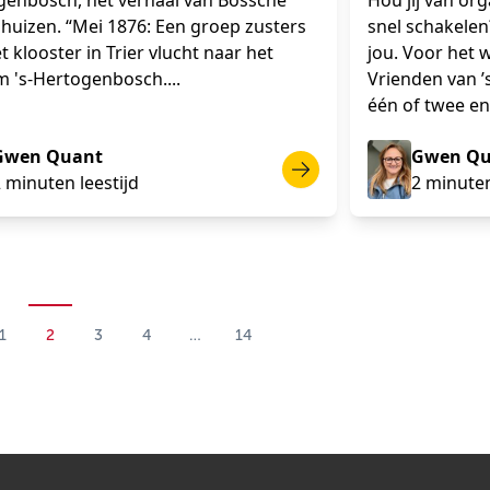
genbosch, het verhaal van Bossche
Hou jij van or
huizen. “Mei 1876: Een groep zusters
snel schakelen
t klooster in Trier vlucht naar het
jou. Voor het 
 's-Hertogenbosch....
Vrienden van 
één of twee en
Gwen Quant
Gwen Qu
 minuten leestijd
2 minuten
1
2
3
4
…
14